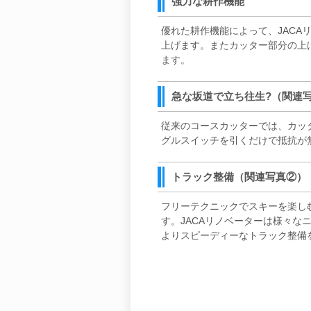
強力な耕作機能
優れた耕作機能によって、JAC
上げます。またカッター部分の上
ます。
急な坂道で立ち往生?（関連
従来のコースカッターでは、カッ
グルスイッチを引くだけで抵抗が
トラック整備（関連写真②）
フリーテクニックでスキーを楽し
す。JACAリノベーターは様々な
よりスピーディーなトラック整備