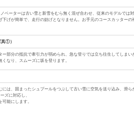
Aリノベーターは古い雪と新雪をむら無く混ぜ合わせ、従来のモデルでは
げ下げが簡単で、走行の妨げとなりません。お手元のコースカッターの
写真①）
ター部分の抵抗で牽引力が弱められ、急な登りでは立ち往生してしまいが
無くなり、スムーズに坂を登ります。
むには、固まったシュプールをつぶして古い雪に空気を送り込み、滑ら
ニーズに対応し、
を可能にします。