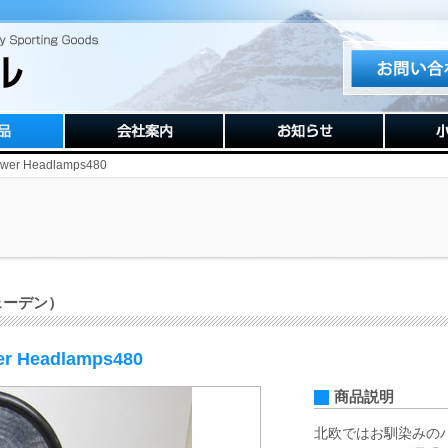
er Headlamps480
ェーデン）
r Headlamps480
商品説明
北欧ではお馴染みの