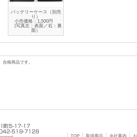
バッテリーケース（別売
り）
小売価格：1,500円
(写真左：表面／右：裏
面）
E）合格商品です。
TOP
取扱商品
会社案内