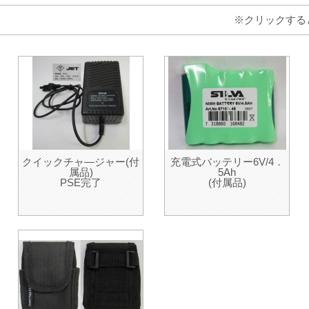
※クリックする
クイックチャ―ジャー(付
充電式バッテリー6V/4．
属品)
5Ah
PSE完了
(付属品)