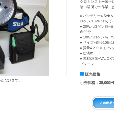
クロカンスキー選手
暗い場所での作業に
● バッテリー4.5Ah
ロゲン/10Wハロゲ
● 20Wハロゲン時=
命90分
● 10Wハロゲン時=7
● サイズ=直径105×1
● 質量=２００ｇ(ヘ
● 防滴型
● 素材/本体=VAL
プレーン
販売価格
いただけます。
小売価格：38,00